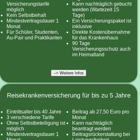
Versicherungstarife
Kann nachträglich gebucht
möglich
werden (Wartezeit 15
Kein Selbstbehalt
Tage)
Mindestvertragsdauer 1
Ein Versicherungspaket ist
Monat
inklusive
Für Schüler, Studenten,
Direkte Kostenübernahme
Au-Pair und Praktikanten
für das Krankenhaus
90 Tage
Versicherungsschutz auch
im Heimatland
--> Weitere Infos
Reisekrankenversicherung für bis zu 5 Jahre
Eintrittsalter bis 40 Jahre
Beitrag ab 27,50 Euro pro
3 verschiedene Tarife
Monat
Ohne Selbstbeteiligung ist
Kann nachträglich
möglich
beantragt werden
Mindestvertragsdauer 1
Beitragsrückerstattung bei
Monat
Leistungsfreiheit