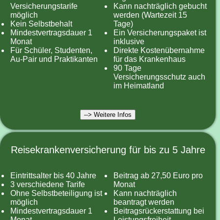
Versicherungstarife
Kann nachträglich gebucht
möglich
werden (Wartezeit 15
Kein Selbstbehalt
Tage)
Mindestvertragsdauer 1
Ein Versicherungspaket ist
Monat
inklusive
Für Schüler, Studenten,
Direkte Kostenübernahme
Au-Pair und Praktikanten
für das Krankenhaus
90 Tage
Versicherungsschutz auch
im Heimatland
--> Weitere Infos
Reisekrankenversicherung für bis zu 5 Jahre
Eintrittsalter bis 40 Jahre
Beitrag ab 27,50 Euro pro
3 verschiedene Tarife
Monat
Ohne Selbstbeteiligung ist
Kann nachträglich
möglich
beantragt werden
Mindestvertragsdauer 1
Beitragsrückerstattung bei
Monat
Leistungsfreiheit